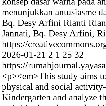
konsep dasar warna pada a
menunjukkan antusiasme d
Bq. Desy Arfini
Rianti Rian
Jannati, Bq. Desy Arfini, Ri
https://creativecommons.or
2026-01-21
2
1
25
32
https://rumahjournal.yayasa
<p><em>This study aims to 
physical and social activit
Kindergarten and analyze th