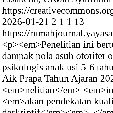
https://creativecommons.or
2026-01-21
2
1
1
13
https://rumahjournal.yayasa
<p><em>Penelitian ini bert
dampak pola asuh otoriter 
psikologis anak usi 5-6 tah
Aik Prapa Tahun Ajaran 20
<em>nelitian</em> <em>
<em>akan pendekatan kualita
deskriptif</em><em>. </em