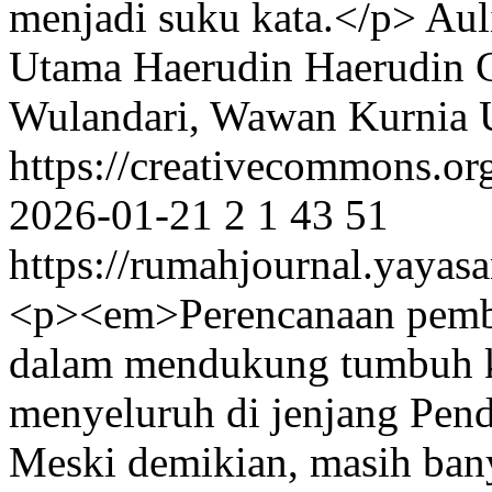
menjadi suku kata.</p>
Aul
Utama
Haerudin Haerudin
Wulandari, Wawan Kurnia 
https://creativecommons.or
2026-01-21
2
1
43
51
https://rumahjournal.yayasa
<p><em>Perencanaan pembel
dalam mendukung tumbuh k
menyeluruh di jenjang Pen
Meski demikian, masih ba