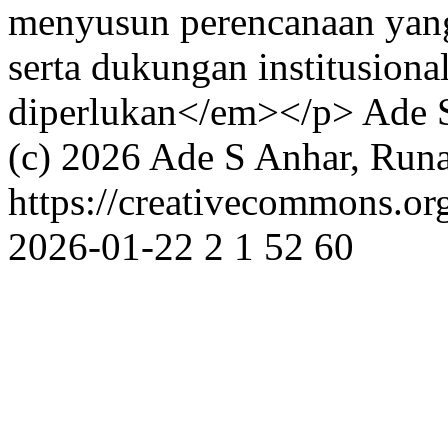
menyusun perencanaan yan
serta dukungan institusiona
diperlukan</em></p>
Ade 
(c) 2026 Ade S Anhar, Runa
https://creativecommons.or
2026-01-22
2
1
52
60