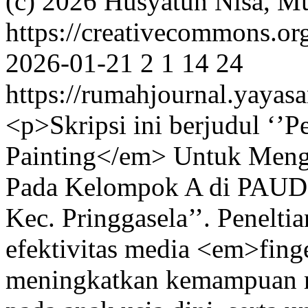
(c) 2026 Husyatun Nisa, Mu
https://creativecommons.or
2026-01-21
2
1
14
24
https://rumahjournal.yayasa
<p>Skripsi ini berjudul ‘
Painting</em> Untuk Meng
Pada Kelompok A di PAUD
Kec. Pringgasela’’. Penelti
efektivitas media <em>fing
meningkatkan kemampuan m