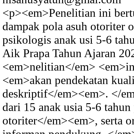
<p><em>Penelitian ini bert
dampak pola asuh otoriter 
psikologis anak usi 5-6 tah
Aik Prapa Tahun Ajaran 20
<em>nelitian</em> <em>
<em>akan pendekatan kualita
deskriptif</em><em>. </em
dari 15 anak usia 5-6 tahu
otoriter</em><em>, serta or
informan pendukung. </e