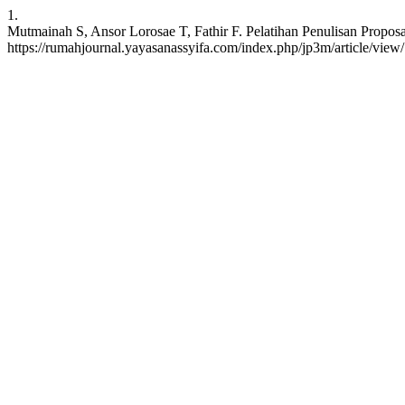
1.
Mutmainah S, Ansor Lorosae T, Fathir F. Pelatihan Penulisan Propos
https://rumahjournal.yayasanassyifa.com/index.php/jp3m/article/view